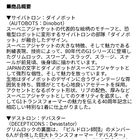
■商品概要
▼サイバトロン：ダイノボット
（AUTOBOTS：Dinobot）
スーベニアジャケットの代表的な絵柄のモチーフと、恐
竜型ロボットに変形するサイバトロンの部隊「ダイノボ
ット」が融合したデザイン。
スーベニアジャケットの大きな特徴、そして魅力である
刺繍表現、技術によって、80年代のG1シリーズに登場し
たグリムロック、スワープ、スラッグ、スラ―ジ、スナ
ールが前見頃、後身頃に描かれています。
JAPANの文字とダイノボットがスーベニアジャケットと
して強烈な個性、そして魅力を放っています。
生地はダイノボットのデザインに合うヴィンテージな雰
囲気を持ち、質感がとても心地良いアセテートを採用。
アクセントとなるポケット形状、リブの配色、厚みなど
スーベニアジャケットとしてのクオリティを追求し、そ
してG1トランスフォーマーの魅力を伝える40周年記念に
相応しい特別な1着に仕上がりました。
▼デストロン：デバスター
（DECEPTICONS：Devastator）
グリムロックの裏面は、「ビルドロン師団」のメンバー
6人が合体した巨大トランスフォーマー「デバスター」