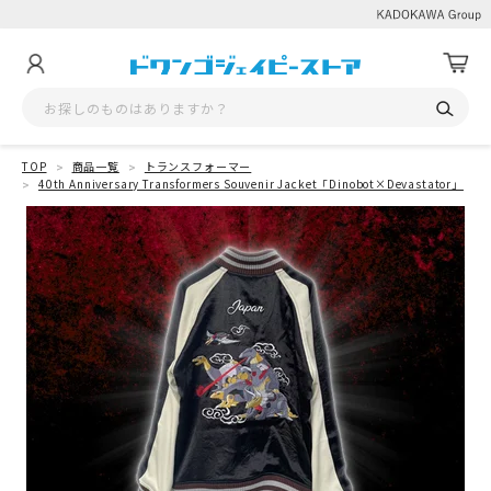
TOP
商品一覧
トランスフォーマー
40th Anniversary Transformers Souvenir Jacket「Dinobot×Devastator」