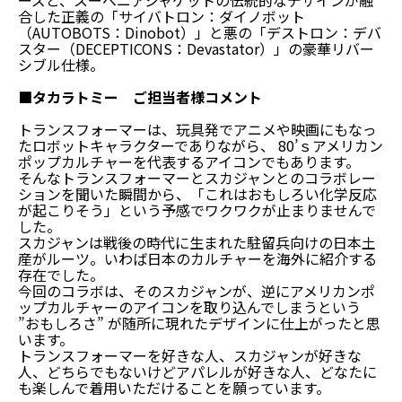
ーズと、スーベニアジャケットの伝統的なデザインが融
合した正義の「サイバトロン：ダイノボット
（AUTOBOTS：Dinobot）」と悪の「デストロン：デバ
スター（DECEPTICONS：Devastator）」の豪華リバー
シブル仕様。
■タカラトミー ご担当者様コメント
トランスフォーマーは、玩具発でアニメや映画にもなっ
たロボットキャラクターでありながら、 80’ｓアメリカン
ポップカルチャーを代表するアイコンでもあります。
そんなトランスフォーマーとスカジャンとのコラボレー
ションを聞いた瞬間から、「これはおもしろい化学反応
が起こりそう」という予感でワクワクが止まりませんで
した。
スカジャンは戦後の時代に生まれた駐留兵向けの日本土
産がルーツ。いわば日本のカルチャーを海外に紹介する
存在でした。
今回のコラボは、そのスカジャンが、逆にアメリカンポ
ップカルチャーのアイコンを取り込んでしまうという
”おもしろさ” が随所に現れたデザインに仕上がったと思
います。
トランスフォーマーを好きな人、スカジャンが好きな
人、どちらでもないけどアパレルが好きな人、どなたに
も楽しんで着用いただけることを願っています。