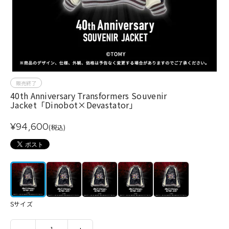
販売終了
40th Anniversary Transformers Souvenir
Jacket「Dinobot×Devastator」
¥94,600
(税込)
Sサイズ
-
1
+