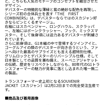
と、こちらも人気のモチーフのコンセプトを融合させた
デザイン。
デバスターの特徴的な薄緑と紫の絶妙な配色を再現し、
シリーズ初の合体兵士を表す「THE FIRST
COMBINERS」は、デバスターならではのスカジャン好
きならピンとくるオマージュ。
右袖にはスカベンジャー、ロングハウル、スクラッパ
ー、左袖にはボーンクラッシャー、フック、ミックスマ
スター、そして後身頃には迫力あるデバスターが刺繍さ
れています。
さらに前身頃は、G1本編の中で登場するツインアイと、
ゴーグルアイの顔のデバスターが向き合うという、ファ
ンへ向けた最高のサプライズとも言える超特別仕様。
グリムロックとデバスターのリバーシブル仕様。そして
日本製としての品質を兼ね備え、スーベニアジャケット
の伝統、歴史をリスペクトしながらも、80年代のG1トラ
ンスフォーマーの魅力が見事に落とし込まれた唯一無二
の製品。
トランスフォーマー史上初となるSOUVENIR
JACKET（スカジャン）は2月12日までの完全受注生産で
す。
■商品及び着用画像