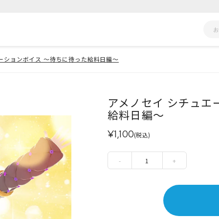
ーションボイス ～待ちに待った給料日編～
アメノセイ シチュエ
給料日編～
¥1,100
(税込)
-
1
+