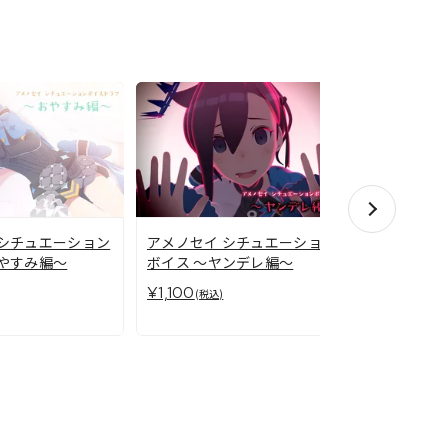
 シチュエーション
アメノセイ シチュエーション
アメノセイ
おやすみ編～
ボイス ～ヤンデレ編～
ボイスドラ
¥1,100
(税込)
～
¥1,100
(税込