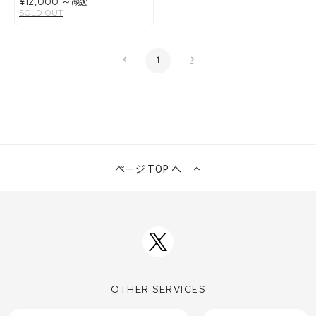
¥12,000 ～
(税込)
スト】
SOLD OUT
‹
›
1
ページ TOP へ
OTHER SERVICES