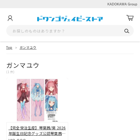
Top
ガンマユウ
ガンマユウ
(1件)
【完全受注生産】琴葉茜/葵 2026
年誕生日記念グッズ公認琴葉茜/
葵抱き枕カバー【書き下ろしイラ