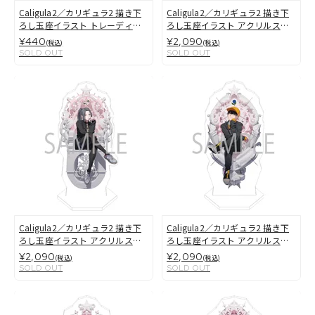
Caligula2／カリギュラ2 描き下
Caligula2／カリギュラ2 描き下
ろし玉座イラスト トレーディン
ろし玉座イラスト アクリルスタ
グ缶バッジ
ンド 主人公(男）
¥440
¥2,090
(税込)
(税込)
SOLD OUT
SOLD OUT
Caligula2／カリギュラ2 描き下
Caligula2／カリギュラ2 描き下
ろし玉座イラスト アクリルスタ
ろし玉座イラスト アクリルスタ
ンド 主人公(女）
ンド 能登吟
¥2,090
¥2,090
(税込)
(税込)
SOLD OUT
SOLD OUT