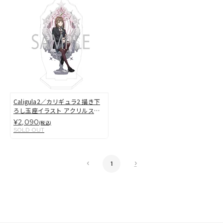
Caligula2／カリギュラ2 描き下
ろし玉座イラスト アクリルスタ
ンド 天吹茉莉絵
¥2,090
(税込)
SOLD OUT
‹
›
1