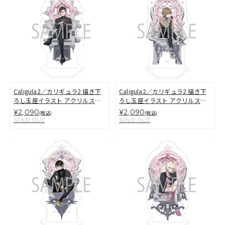
Caligula2／カリギュラ2 描き下
Caligula2／カリギュラ2 描き下
ろし玉座イラスト アクリルスタ
ろし玉座イラスト アクリルスタ
ンド 釣巻鐘太
ンド 月島劉都
¥2,090
¥2,090
(税込)
(税込)
SOLD OUT
SOLD OUT