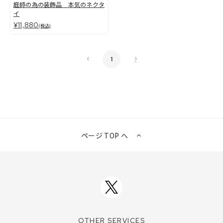
庭師の為の装飾品 本気のネクタ
イ
¥11,880
(税込)
‹
›
1
ページ TOP へ
OTHER SERVICES