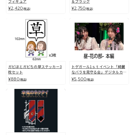
フィギュア
＆ブラック
¥2,420
¥2,750
(税込)
(税込)
ガビほとガビちの草ステッカー3
トゲガール1ｓｔイベント「綺麗
枚セット
なバラを見守る会」デジタルカー
ド
¥880
¥5,500
(税込)
(税込)