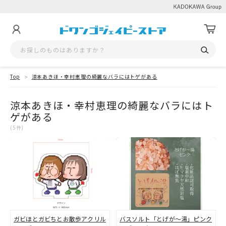
Top
涼本あきほ・幸村恵理の綺麗なバラにはトゲがある
涼本あきほ・幸村恵理の綺麗なバラにはト
ゲがある
(5件)
ガビほとガビちとお散歩アクリル
バスソルト「とげが～湯」ピンク